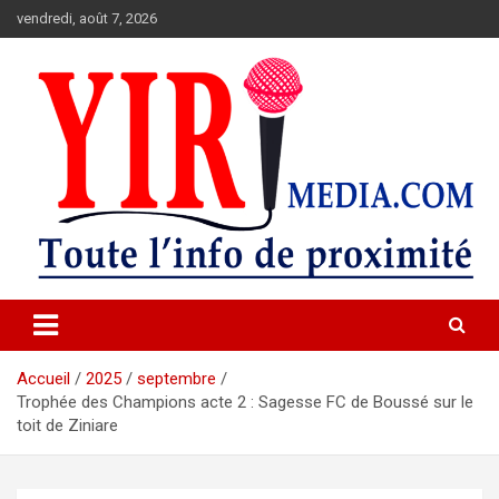
Aller
vendredi, août 7, 2026
au
contenu
Toute l'info de proximité.
YIRIMEDIA
Accueil
2025
septembre
Trophée des Champions acte 2 : Sagesse FC de Boussé sur le
toit de Ziniare