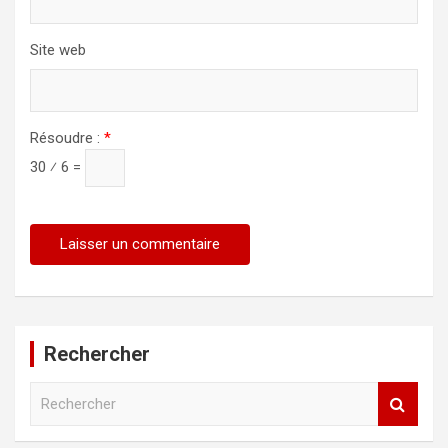
Site web
Résoudre :
*
30 ⁄ 6 =
Rechercher
R
e
c