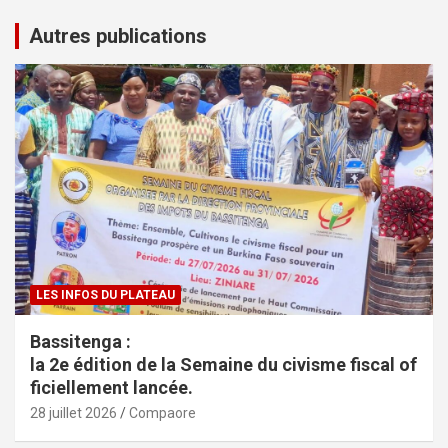
h
e
Autres publications
r
c
h
e
r
LES INFOS DU PLATEAU
Bassitenga :
la 2e édition de la Semaine du civisme fiscal of
ficiellement lancée.
28 juillet 2026
Compaore