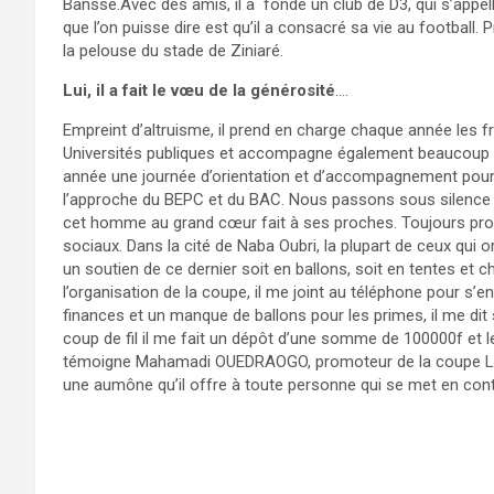
Banssé.Avec des amis, il a fondé un club de D3, qui s’appe
que l’on puisse dire est qu’il a consacré sa vie au football
la pelouse du stade de Ziniaré.
Lui, il a fait le vœu de la générosité
….
Empreint d’altruisme, il prend en charge chaque année les fra
Universités publiques et accompagne également beaucoup d’él
année une journée d’orientation et d’accompagnement pour l
l’approche du BEPC et du BAC. Nous passons sous silence 
cet homme au grand cœur fait à ses proches. Toujours pro
sociaux. Dans la cité de Naba Oubri, la plupart de ceux qui 
un soutien de ce dernier soit en ballons, soit en tentes et c
l’organisation de la coupe, il me joint au téléphone pour s’e
finances et un manque de ballons pour les primes, il me dit s
coup de fil il me fait un dépôt d’une somme de 100000f et le 
témoigne Mahamadi OUEDRAOGO, promoteur de la coupe Lag
une aumône qu’il offre à toute personne qui se met en conta