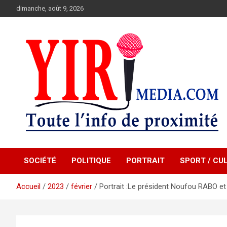
Aller
dimanche, août 9, 2026
au
contenu
Toute l'info de proximité.
YIRIMEDIA
SOCIÉTÉ
POLITIQUE
PORTRAIT
SPORT / CU
Accueil
2023
février
Portrait :Le président Noufou RABO et l