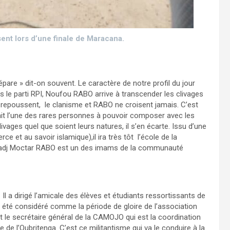
nt lors d’une finale de Maracana.
épare » dit-on souvent. Le caractère de notre profil du jour
ans le parti RPI, Noufou RABO arrive à transcender les clivages
se repoussent, le clanisme et RABO ne croisent jamais. C’est
 était l’une des rares personnes à pouvoir composer avec les
vages quel que soient leurs natures, il s’en écarte. Issu d’une
 et au savoir islamique),il ira très tôt l’école de la
 hadj Moctar RABO est un des imams de la communauté
 Il a dirigé l’amicale des élèves et étudiants ressortissants de
 été considéré comme la période de gloire de l’association
 le secrétaire général de la CAMOJO qui est la coordination
e l’Oubritenga. C’est ce militantisme qui va le conduire à la