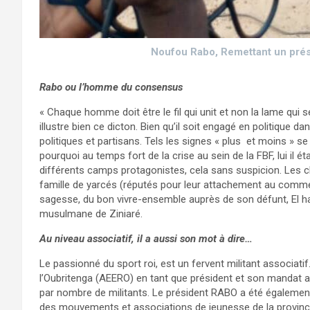
Noufou Rabo, Remettant un prése
Rabo ou l’homme du consensus
« Chaque homme doit être le fil qui unit et non la lame qui s
illustre bien ce dicton. Bien qu’il soit engagé en politique d
politiques et partisans. Tels les signes « plus et moins » 
pourquoi au temps fort de la crise au sein de la FBF, lui il
différents camps protagonistes, cela sans suspicion. Les cli
famille de yarcés (réputés pour leur attachement au commerce
sagesse, du bon vivre-ensemble auprès de son défunt, El
musulmane de Ziniaré.
Au niveau associatif, il a aussi son mot à dire…
Le passionné du sport roi, est un fervent militant associatif.
l’Oubritenga (AEERO) en tant que président et son mandat a
par nombre de militants. Le président RABO a été également
des mouvements et associations de jeunesse de la province d