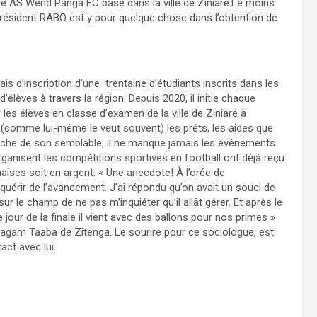
lle AS Wend Panga FC basé dans la ville de Ziniaré.Le moins
. Président RABO est y pour quelque chose dans l’obtention de
is d’inscription d’une trentaine d’étudiants inscrits dans les
èves à travers la région. Depuis 2020, il initie chaque
es élèves en classe d’examen de la ville de Ziniaré à
(comme lui-même le veut souvent) les prêts, les aides que
che de son semblable, il ne manque jamais les événements
organisent les compétitions sportives en football ont déjà reçu
haises soit en argent. « Une anecdote! À l’orée de
nquérir de l’avancement. J’ai répondu qu’on avait un souci de
ur le champ de ne pas m’inquiéter qu’il allât gérer. Et après le
jour de la finale il vient avec des ballons pour nos primes »
am Taaba de Zitenga. Le sourire pour ce sociologue, est
ct avec lui.