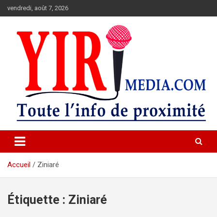
Aller
vendredi, août 7, 2026
au
contenu
Toute l'info de proximité.
YIRIMEDIA
Accueil
Ziniaré
Étiquette :
Ziniaré