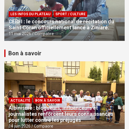
LES INFOS DU PLATEAU
SPORT / CULTURE
CERFI : le concours national de récitation du
Saint Coran officiellement lancé à Ziniaré.
11 mai 2026
Compaore
Bon à savoir
ACTUALITÉ
BON À SAVOIR
Albinisme : blogueurs, influenceurs et
journalistes renforcent leurs connaissances
pour lutter contre les préjugés
14 juin 2026
Compaore