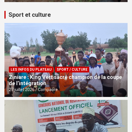
Sport et culture
LES INFOS DU PLATEAU
SPORT / CULTURE
Ziniare : King Vert sacré champion de la coupe
de l’intégration
27 juillet 2026
Compaore