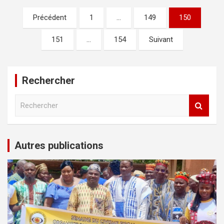
Pagination
Précédent
1
…
149
150
des
151
…
154
Suivant
publications
Rechercher
R
e
c
h
e
Autres publications
r
c
h
e
r