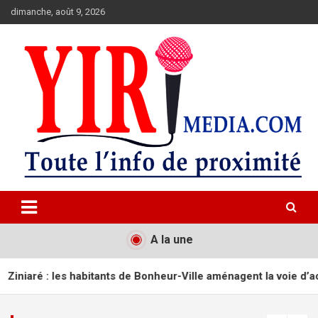
Aller
dimanche, août 9, 2026
au
contenu
Toute l'info de proximité.
YIRIMEDIA
A la une
itants de Bonheur-Ville aménagent la voie d’accès à leur quartie