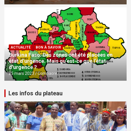
ACTUALITÉ
BON À SAVOIR
Burkina Faso: Des zones ont été placées en
état d’urgence. Mais qu’est-ce que l’état
d’urgence ?
25 mars 2023
Compaore
Les infos du plateau